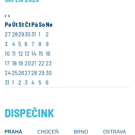
Facebook
Twitt
Po
Út
St
Čt
Pá
So
Ne
27
28
29
30
31
1
2
3
4
5
6
7
8
9
10
11
12
13
14
15
16
17
18
19
20
21
22
23
24
25
26
27
28
29
30
31
1
2
3
4
5
6
DISPEČINK
PRAHA
CHOCEŇ
BRNO
OSTRAVA